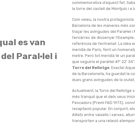
commemorativa d’aquest fet. Sabeu
la torre del castell de Montjuïc i a 
Com veieu, la nostra protagonista f
Barcelona de les maneres més sorp
traçar les avingudes del Paral·lel 
l’encàrrec de dissenyar l’Eixample,
 qual es van
referència de l’entramat. La idea e
meridià de París, fent un homenatg
el Paral·lel i
metre. Però tot meridià té un para
que seguiria el paral·lel 41º 22’ 34’
Torre del Rellotge
. Exacte! Aque
de la Barceloneta, ha guardat la co
dues grans avingudes de la ciutat.
Actualment, la Torre del Rellotge 
més tranquil que el dels seus inici
Pescadors (Premi FAD 1973), const
recaptació popular. En conjunt, els
Aïllats entre vaixells i xarxes, all
transporten a una relació atempor