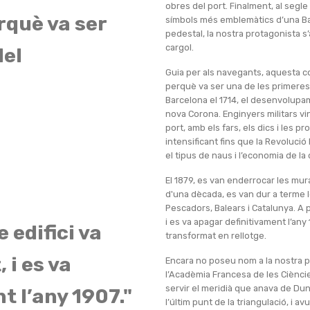
obres del port. Finalment, al segle 
rquè va ser
símbols més emblemàtics d’una Ba
pedestal, la nostra protagonista s
cargol.
del
Guia per als navegants, aquesta co
perquè va ser una de les primeres
Barcelona el 1714, el desenvolupame
nova Corona. Enginyers militars vin
port, amb els fars, els dics i les 
intensificant fins que la Revolució
el tipus de naus i l’economia de la 
El 1879, es van enderrocar les mura
d'una dècada, es van dur a terme 
Pescadors, Balears i Catalunya. A po
i es va apagar definitivament l’any 
e edifici va
transformat en rellotge.
 i es va
Encara no poseu nom a la nostra pr
l’Acadèmia Francesa de les Cièncie
servir el meridià que anava de Dunq
t l’any 1907."
l’últim punt de la triangulació, i a