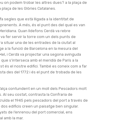
 on podem trobar les altres dues? a la plaça de
la plaça de les Glòries Catalanes.
a segles que està lligada a la identitat de
renents. A més, és el punt des del qual es van
i Meridiana. Quan Ildefons Cerdà va rebre
 va fer servir la torre com un dels punts de
ra situar una de les entrades de la ciutat al
e a la funció de Barcelona en la mesura del
l·lel, i Cerdà va projectar una segona avinguda
’, que s’interseca amb el meridià de París a la
st és el nostre edifici. També es coneix com a far
sta des del 1772 i és el punt de trobada de les
s’alça contundent en un moll dels Pescadors molt
s. Al seu costat, contrasta la Confraria de
ruïda el 1945 pels pescadors del port a través de
 dos edificis creen un paisatge ben singular.
unyats de l’enrenou del port comercial, ens
al amb la mar.