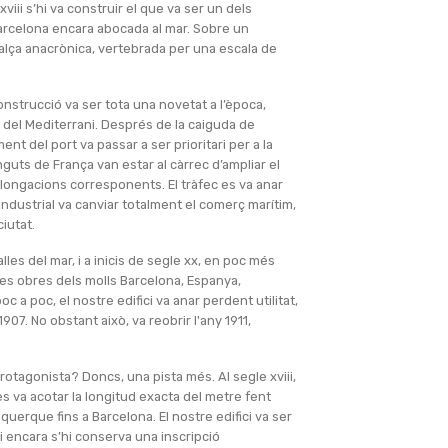
xviii s’hi va construir el que va ser un dels
rcelona encara abocada al mar. Sobre un
’alça anacrònica, vertebrada per una escala de
nstrucció va ser tota una novetat a l’època,
 del Mediterrani. Després de la caiguda de
nt del port va passar a ser prioritari per a la
guts de França van estar al càrrec d’ampliar el
prolongacions corresponents. El tràfec es va anar
 Industrial va canviar totalment el comerç marítim,
ciutat.
lles del mar, i a inicis de segle xx, en poc més
les obres dels molls Barcelona, Espanya,
c a poc, el nostre edifici va anar perdent utilitat,
1907. No obstant això, va reobrir l'any 1911,
otagonista? Doncs, una pista més. Al segle xviii,
s va acotar la longitud exacta del metre fent
uerque fins a Barcelona. El nostre edifici va ser
vui encara s’hi conserva una inscripció