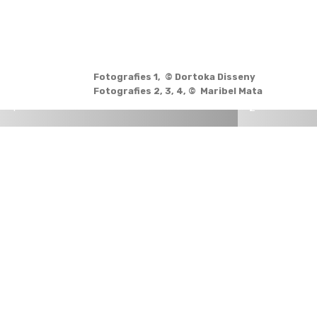
Fotografies 1, © Dortoka Disseny
Fotografies 2, 3, 4, © Maribel Mata
1
2